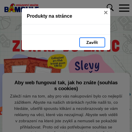
×
Produkty na stránce
Zavřít
Aby web fungoval tak, jak ho znáte (souhlas
s cookies)
Záleží nám na tom, aby pro vás nakupování bylo co nejlepší
zážitkem. Abyste na našich stránkách rychle našli to, co
hledáte, ušetřili spoustu klikání a nezobrazovaly se vám
reklamy na věci, které vás nezajímají. Abyste web viděli
v zobrazení na které jste zvyklí a nemuseli se pokaždé
přihlašovat. Proto od vás potřebujeme souhlas se