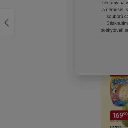
reklamy na vě
a nemuseli s
souborů co
Stisknutím
poskytovali s