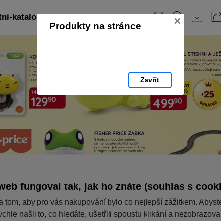
tni-katalog-2021-mensi-1: strana 18
×
Produkty na stránce
Zavřít
web fungoval tak, jak ho znáte (souhlas s cook
a tom, aby pro vás nakupování bylo co nejlepší zážitkem. Abyst
ychle našli to, co hledáte, ušetřili spoustu klikání a nezobrazov