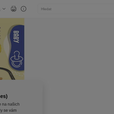
ies)
e na našich
aly se vám