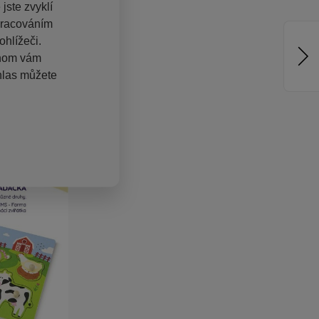
jste zvyklí
pracováním
hlížeči.
chom vám
hlas můžete