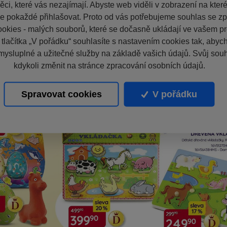
ci, které vás nezajímají. Abyste web viděli v zobrazení na které 
e pokaždé přihlašovat. Proto od vás potřebujeme souhlas se z
okies - malých souborů, které se dočasně ukládají ve vašem pro
 tlačítka „V pořádku“ souhlasíte s nastavením cookies tak, aby
mysluplné a užitečné služby na základě vašich údajů. Svůj sou
kdykoli změnit na stránce zpracování osobních údajů.
Spravovat cookies
V pořádku