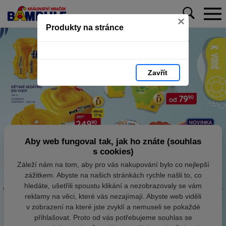
×
Produkty na stránce
Zavřít
Aby web fungoval tak, jak ho znáte (souhlas
s cookies)
Záleží nám na tom, aby pro vás nakupování bylo co nejlepší
zážitkem. Abyste na našich stránkách rychle našli to, co
hledáte, ušetřili spoustu klikání a nezobrazovaly se vám
reklamy na věci, které vás nezajímají. Abyste web viděli
v zobrazení na které jste zvyklí a nemuseli se pokaždé
přihlašovat. Proto od vás potřebujeme souhlas se