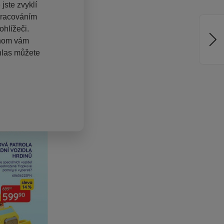
jste zvyklí
pracováním
hlížeči.
chom vám
hlas můžete