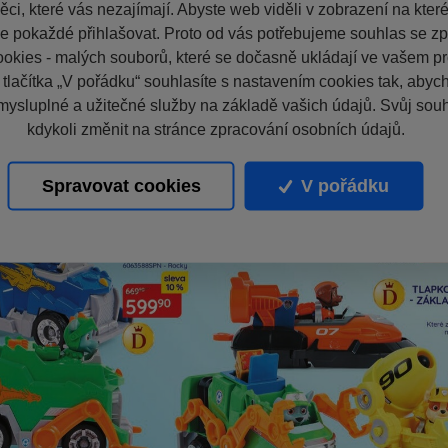
ci, které vás nezajímají. Abyste web viděli v zobrazení na které 
e pokaždé přihlašovat. Proto od vás potřebujeme souhlas se z
okies - malých souborů, které se dočasně ukládají ve vašem pro
 tlačítka „V pořádku“ souhlasíte s nastavením cookies tak, aby
mysluplné a užitečné služby na základě vašich údajů. Svůj sou
kdykoli změnit na stránce zpracování osobních údajů.
Spravovat cookies
V pořádku