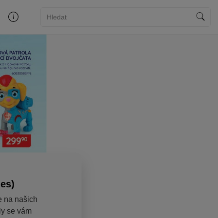
ies)
e na našich
aly se vám