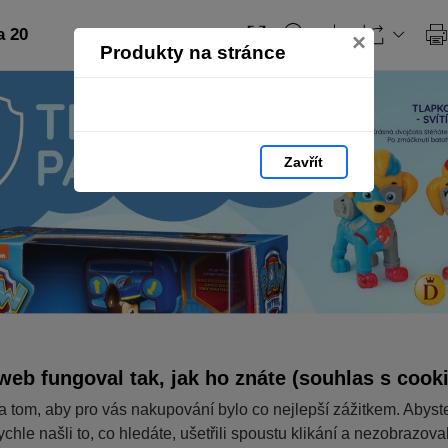
a 20
×
Produkty na stránce
Zavřít
web fungoval tak, jak ho znáte (souhlas s cook
a tom, aby pro vás nakupování bylo co nejlepší zážitkem. Abyst
ychle našli to, co hledáte, ušetřili spoustu klikání a nezobrazov