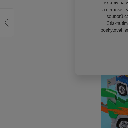
reklamy na vě
a nemuseli s
souborů co
Stisknutím
poskytovali s