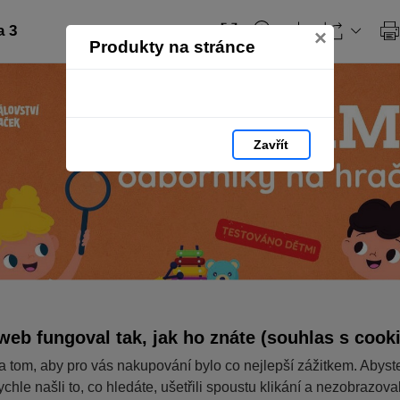
a 3
×
Produkty na stránce
Zavřít
web fungoval tak, jak ho znáte (souhlas s cook
a tom, aby pro vás nakupování bylo co nejlepší zážitkem. Abyst
ychle našli to, co hledáte, ušetřili spoustu klikání a nezobrazov