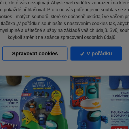
ci, které vás nezajímají. Abyste web viděli v zobrazení na které 
e pokaždé přihlašovat. Proto od vás potřebujeme souhlas se z
okies - malých souborů, které se dočasně ukládají ve vašem pro
 tlačítka „V pořádku“ souhlasíte s nastavením cookies tak, aby
mysluplné a užitečné služby na základě vašich údajů. Svůj sou
kdykoli změnit na stránce zpracování osobních údajů.
Spravovat cookies
V pořádku