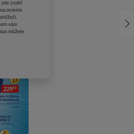
jste zvyklí
pracováním
hlížeči.
chom vám
hlas můžete