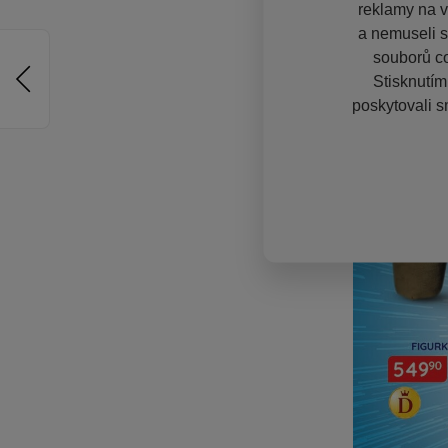
reklamy na vě
a nemuseli s
souborů co
Stisknutím
poskytovali s