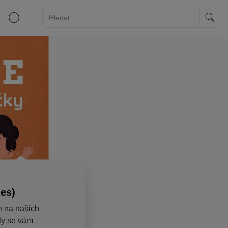
ies)
e na našich
aly se vám