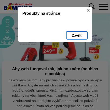
×
Produkty na stránce
Zavřít
Aby web fungoval tak, jak ho znáte (souhlas
s cookies)
Záleží nám na tom, aby pro vás nakupování bylo co nejlepší
zážitkem. Abyste na našich stránkách rychle našli to, co
hledáte, ušetřili spoustu klikání a nezobrazovaly se vám
reklamy na věci, které vás nezajímají. Abyste web viděli
v zobrazení na které jste zvyklí a nemuseli se pokaždé
přihlašovat. Proto od vás potřebujeme souhlas se