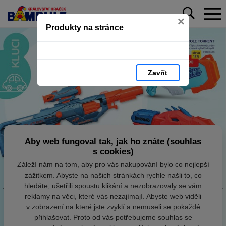
×
Produkty na stránce
Zavřít
Aby web fungoval tak, jak ho znáte (souhlas
s cookies)
Záleží nám na tom, aby pro vás nakupování bylo co nejlepší
zážitkem. Abyste na našich stránkách rychle našli to, co
hledáte, ušetřili spoustu klikání a nezobrazovaly se vám
reklamy na věci, které vás nezajímají. Abyste web viděli
v zobrazení na které jste zvyklí a nemuseli se pokaždé
přihlašovat. Proto od vás potřebujeme souhlas se