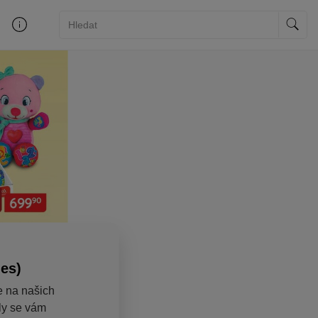
ies)
e na našich
aly se vám