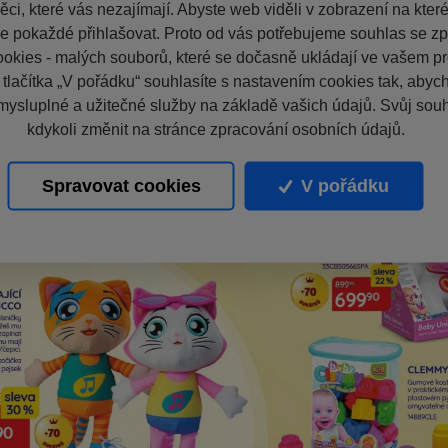
ci, které vás nezajímají. Abyste web viděli v zobrazení na které 
e pokaždé přihlašovat. Proto od vás potřebujeme souhlas se z
okies - malých souborů, které se dočasně ukládají ve vašem pro
 tlačítka „V pořádku“ souhlasíte s nastavením cookies tak, aby
mysluplné a užitečné služby na základě vašich údajů. Svůj sou
kdykoli změnit na stránce zpracování osobních údajů.
Spravovat cookies
V pořádku