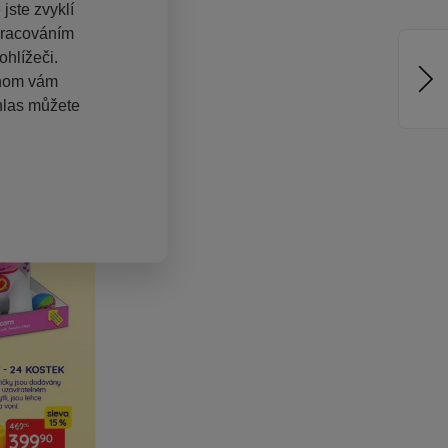
jste zvyklí
pracováním
hlížeči.
chom vám
hlas můžete