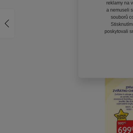
reklamy na vě
a nemuseli s
souborů co
Stisknutím
poskytovali s