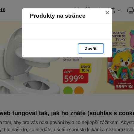
 10
×
Produkty na stránce
Zavřít
web fungoval tak, jak ho znáte (souhlas s cook
a tom, aby pro vás nakupování bylo co nejlepší zážitkem. Abyst
ychle našli to, co hledáte, ušetřili spoustu klikání a nezobrazov