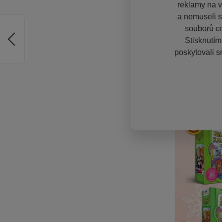
reklamy na vě
a nemuseli s
souborů co
Stisknutím
poskytovali s