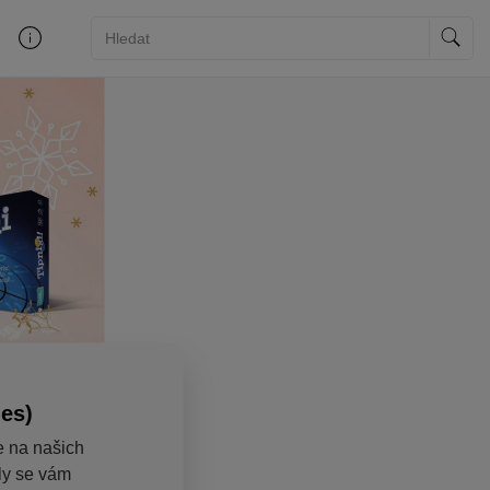
ies)
e na našich
aly se vám