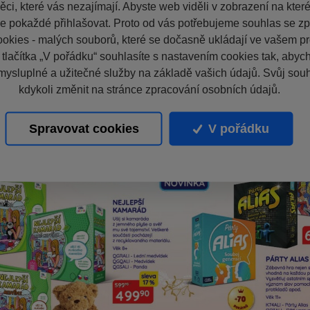
ci, které vás nezajímají. Abyste web viděli v zobrazení na které 
e pokaždé přihlašovat. Proto od vás potřebujeme souhlas se z
okies - malých souborů, které se dočasně ukládají ve vašem pro
 tlačítka „V pořádku“ souhlasíte s nastavením cookies tak, aby
mysluplné a užitečné služby na základě vašich údajů. Svůj sou
kdykoli změnit na stránce zpracování osobních údajů.
Spravovat cookies
V pořádku