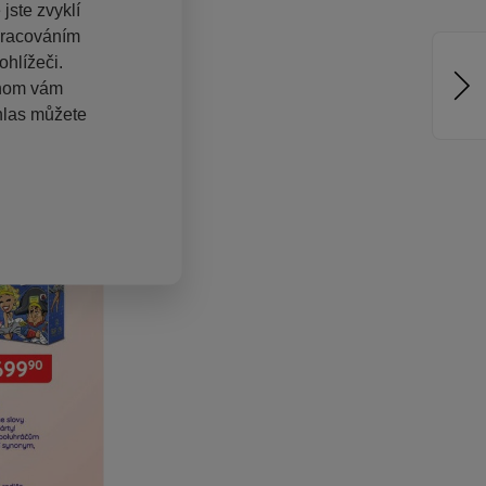
jste zvyklí
pracováním
hlížeči.
chom vám
hlas můžete