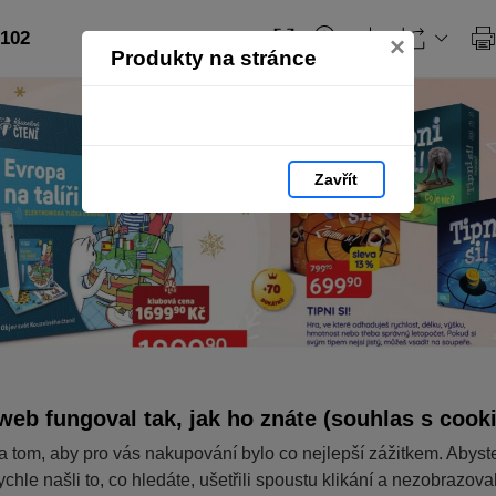
 102
×
Produkty na stránce
Zavřít
web fungoval tak, jak ho znáte (souhlas s cook
a tom, aby pro vás nakupování bylo co nejlepší zážitkem. Abyst
ychle našli to, co hledáte, ušetřili spoustu klikání a nezobrazov