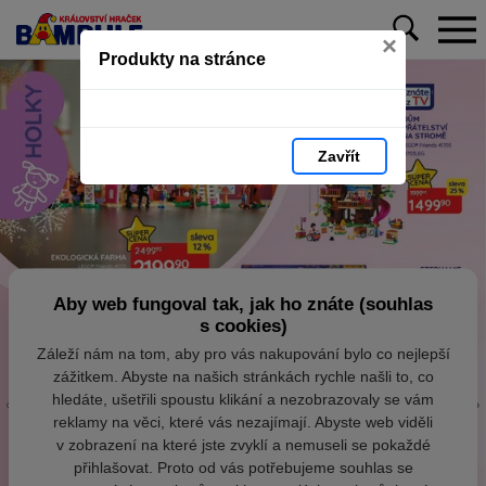
×
Produkty na stránce
Zavřít
Aby web fungoval tak, jak ho znáte (souhlas
s cookies)
Záleží nám na tom, aby pro vás nakupování bylo co nejlepší
zážitkem. Abyste na našich stránkách rychle našli to, co
hledáte, ušetřili spoustu klikání a nezobrazovaly se vám
reklamy na věci, které vás nezajímají. Abyste web viděli
v zobrazení na které jste zvyklí a nemuseli se pokaždé
přihlašovat. Proto od vás potřebujeme souhlas se