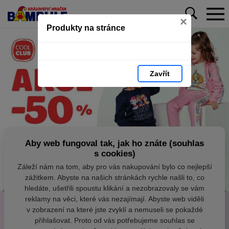
×
Produkty na stránce
Zavřít
Aby web fungoval tak, jak ho znáte (souhlas
s cookies)
Záleží nám na tom, aby pro vás nakupování bylo co nejlepší
zážitkem. Abyste na našich stránkách rychle našli to, co
hledáte, ušetřili spoustu klikání a nezobrazovaly se vám
reklamy na věci, které vás nezajímají. Abyste web viděli
v zobrazení na které jste zvyklí a nemuseli se pokaždé
přihlašovat. Proto od vás potřebujeme souhlas se