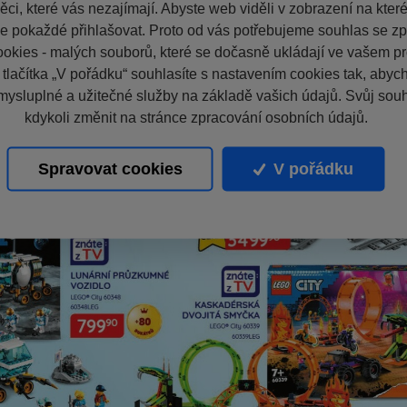
ci, které vás nezajímají. Abyste web viděli v zobrazení na které 
e pokaždé přihlašovat. Proto od vás potřebujeme souhlas se z
okies - malých souborů, které se dočasně ukládají ve vašem pro
 tlačítka „V pořádku“ souhlasíte s nastavením cookies tak, aby
mysluplné a užitečné služby na základě vašich údajů. Svůj sou
kdykoli změnit na stránce zpracování osobních údajů.
Spravovat cookies
V pořádku