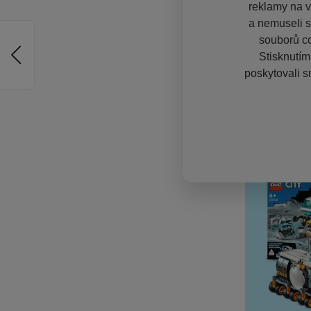
reklamy na vě
a nemuseli s
souborů co
Stisknutím
poskytovali s