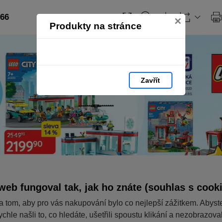
 66
×
Produkty na stránce
Zavřít
web fungoval tak, jak ho znáte (souhlas s cook
a tom, aby pro vás nakupování bylo co nejlepší zážitkem. Abyst
ychle našli to, co hledáte, ušetřili spoustu klikání a nezobrazov