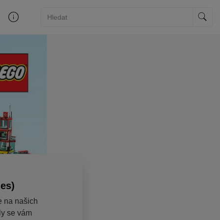
ies)
e na našich
aly se vám