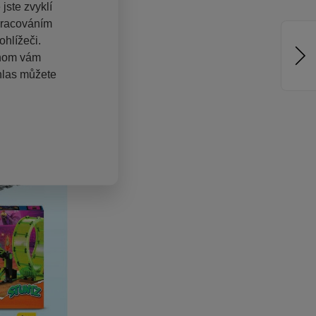
jste zvyklí
pracováním
hlížeči.
chom vám
hlas můžete