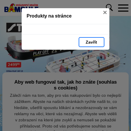
×
Produkty na stránce
Zavřít
Aby web fungoval tak, jak ho znáte (souhlas
s cookies)
Záleží nám na tom, aby pro vás nakupování bylo co nejlepší
zážitkem. Abyste na našich stránkách rychle našli to, co
hledáte, ušetřili spoustu klikání a nezobrazovaly se vám
reklamy na věci, které vás nezajímají. Abyste web viděli
v zobrazení na které jste zvyklí a nemuseli se pokaždé
přihlašovat. Proto od vás potřebujeme souhlas se