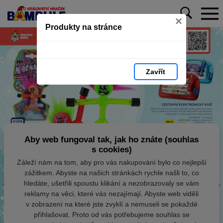
×
Produkty na stránce
Zavřít
Aby web fungoval tak, jak ho znáte (souhlas
s cookies)
Záleží nám na tom, aby pro vás nakupování bylo co nejlepší
zážitkem. Abyste na našich stránkách rychle našli to, co
hledáte, ušetřili spoustu klikání a nezobrazovaly se vám
reklamy na věci, které vás nezajímají. Abyste web viděli
v zobrazení na které jste zvyklí a nemuseli se pokaždé
přihlašovat. Proto od vás potřebujeme souhlas se